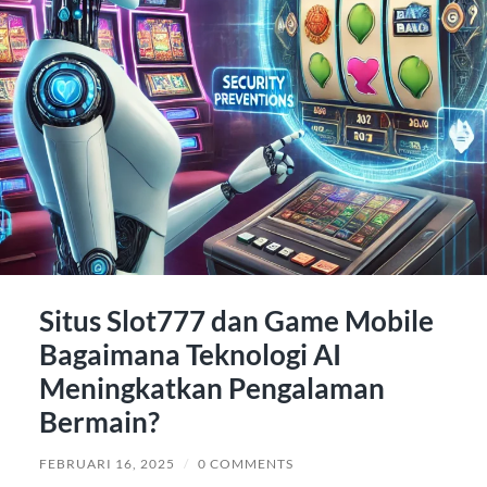
Situs Slot777 dan Game Mobile
Bagaimana Teknologi AI
Meningkatkan Pengalaman
Bermain?
FEBRUARI 16, 2025
/
0 COMMENTS