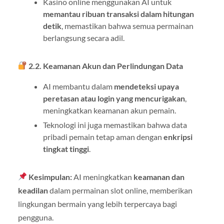
Kasino online menggunakan AI untuk
memantau ribuan transaksi dalam hitungan
detik
, memastikan bahwa semua permainan
berlangsung secara adil.
2.2. Keamanan Akun dan Perlindungan Data
AI membantu dalam
mendeteksi upaya
peretasan atau login yang mencurigakan
,
meningkatkan keamanan akun pemain.
Teknologi ini juga memastikan bahwa data
pribadi pemain tetap aman dengan
enkripsi
tingkat tinggi
.
Kesimpulan:
AI meningkatkan
keamanan dan
keadilan
dalam permainan slot online, memberikan
lingkungan bermain yang lebih terpercaya bagi
pengguna.