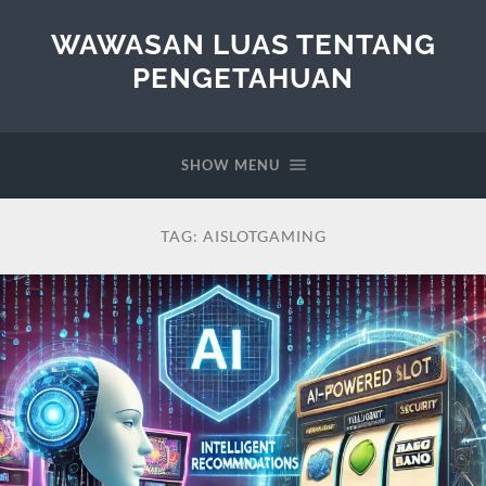
WAWASAN LUAS TENTANG
PENGETAHUAN
SHOW MENU
TAG:
AISLOTGAMING