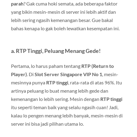
parah
? Gak cuma hoki semata, ada beberapa faktor
yang bikin mesin-mesin di server ini lebih aktif dan
lebih sering ngasih kemenangan besar. Gue bakal
bahas kenapa lo gak boleh lewatkan kesempatan ini.
a. RTP Tinggi, Peluang Menang Gede!
Pertama, lo harus paham tentang
RTP (Return to
Player)
. Di
Slot Server Singapore VIP No 1
, mesin-
mesinnya punya
RTP tinggi
, rata-rata di atas 96%. Itu
artinya peluang lo buat menang lebih gede dan
kemenangan lo lebih sering. Mesin dengan
RTP tinggi
itu seperti teman baik yang selalu ngasih cuan! Jadi,
kalau lo pengen menang lebih banyak, mesin-mesin di
server ini bisa jadi pilihan utama lo.