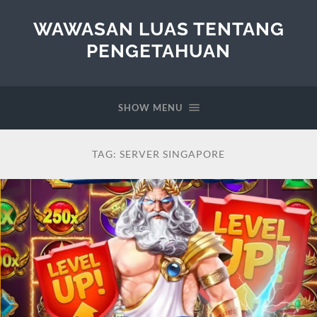
WAWASAN LUAS TENTANG
PENGETAHUAN
SHOW MENU
TAG:
SERVER SINGAPORE