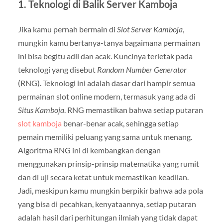
1. Teknologi di Balik Server Kamboja
Jika kamu pernah bermain di
Slot Server Kamboja
,
mungkin kamu bertanya-tanya bagaimana permainan
ini bisa begitu adil dan acak. Kuncinya terletak pada
teknologi yang disebut
Random Number Generator
(RNG). Teknologi ini adalah dasar dari hampir semua
permainan slot online modern, termasuk yang ada di
Situs Kamboja
. RNG memastikan bahwa setiap putaran
slot kamboja
benar-benar acak, sehingga setiap
pemain memiliki peluang yang sama untuk menang.
Algoritma RNG ini di kembangkan dengan
menggunakan prinsip-prinsip matematika yang rumit
dan di uji secara ketat untuk memastikan keadilan.
Jadi, meskipun kamu mungkin berpikir bahwa ada pola
yang bisa di pecahkan, kenyataannya, setiap putaran
adalah hasil dari perhitungan ilmiah yang tidak dapat