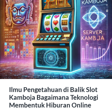
Ilmu Pengetahuan di Balik Slot
Kamboja Bagaimana Teknologi
Membentuk Hiburan Online