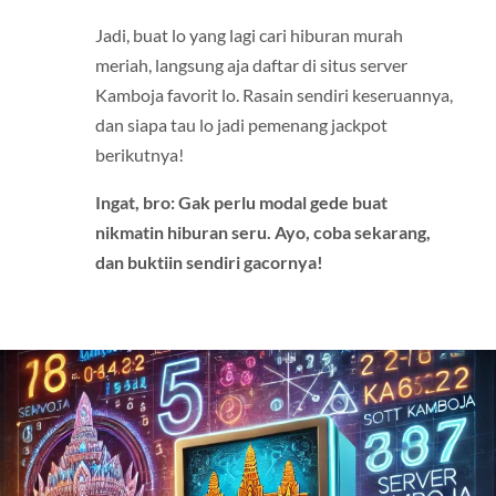
Jadi, buat lo yang lagi cari hiburan murah
meriah, langsung aja daftar di situs server
Kamboja favorit lo. Rasain sendiri keseruannya,
dan siapa tau lo jadi pemenang jackpot
berikutnya!
Ingat, bro: Gak perlu modal gede buat
nikmatin hiburan seru. Ayo, coba sekarang,
dan buktiin sendiri gacornya!