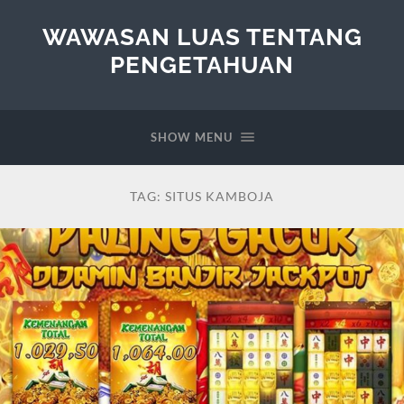
WAWASAN LUAS TENTANG
PENGETAHUAN
SHOW MENU
TAG:
SITUS KAMBOJA