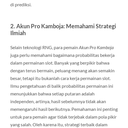
di prediksi.
2. Akun Pro Kamboja: Memahami Strategi
Ilmiah
Selain teknologi RNG, para pemain
Akun Pro Kamboja
juga perlu memahami bagaimana probabilitas bekerja
dalam permainan slot. Banyak yang berpikir bahwa
dengan terus bermain, peluang menang akan semakin
besar, tetapi itu bukanlah cara kerja permainan slot.
Ilmu pengetahuan di balik probabilitas permainan ini
menunjukkan bahwa setiap putaran adalah
independen, artinya, hasil sebelumnya tidak akan
memengaruhi hasil berikutnya. Pemahaman ini penting
untuk para pemain agar tidak terjebak dalam pola pikir
yang salah. Oleh karena itu, strategi terbaik dalam