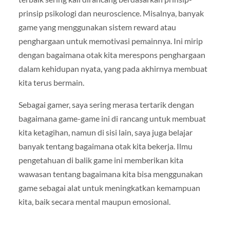
prinsip psikologi dan neuroscience. Misalnya, banyak
game yang menggunakan sistem reward atau
penghargaan untuk memotivasi pemainnya. Ini mirip
dengan bagaimana otak kita merespons penghargaan
dalam kehidupan nyata, yang pada akhirnya membuat
kita terus bermain.
Sebagai gamer, saya sering merasa tertarik dengan
bagaimana game-game ini di rancang untuk membuat
kita ketagihan, namun di sisi lain, saya juga belajar
banyak tentang bagaimana otak kita bekerja. Ilmu
pengetahuan di balik game ini memberikan kita
wawasan tentang bagaimana kita bisa menggunakan
game sebagai alat untuk meningkatkan kemampuan
kita, baik secara mental maupun emosional.