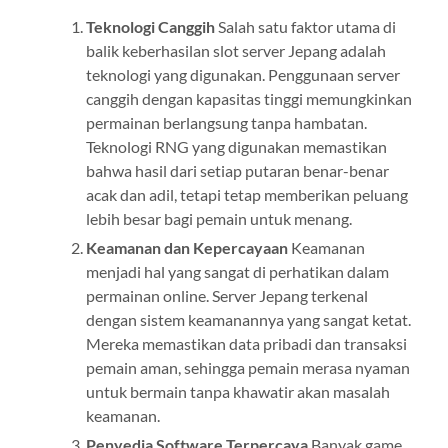
Teknologi Canggih
Salah satu faktor utama di
balik keberhasilan slot server Jepang adalah
teknologi yang digunakan. Penggunaan server
canggih dengan kapasitas tinggi memungkinkan
permainan berlangsung tanpa hambatan.
Teknologi RNG yang digunakan memastikan
bahwa hasil dari setiap putaran benar-benar
acak dan adil, tetapi tetap memberikan peluang
lebih besar bagi pemain untuk menang.
Keamanan dan Kepercayaan
Keamanan
menjadi hal yang sangat di perhatikan dalam
permainan online. Server Jepang terkenal
dengan sistem keamanannya yang sangat ketat.
Mereka memastikan data pribadi dan transaksi
pemain aman, sehingga pemain merasa nyaman
untuk bermain tanpa khawatir akan masalah
keamanan.
Penyedia Software Terpercaya
Banyak game