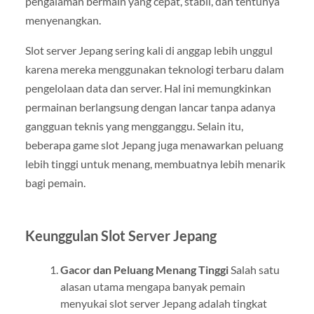
pengalaman bermain yang cepat, stabil, dan tentunya
menyenangkan.
Slot server Jepang sering kali di anggap lebih unggul
karena mereka menggunakan teknologi terbaru dalam
pengelolaan data dan server. Hal ini memungkinkan
permainan berlangsung dengan lancar tanpa adanya
gangguan teknis yang mengganggu. Selain itu,
beberapa game slot Jepang juga menawarkan peluang
lebih tinggi untuk menang, membuatnya lebih menarik
bagi pemain.
Keunggulan Slot Server Jepang
Gacor dan Peluang Menang Tinggi
Salah satu
alasan utama mengapa banyak pemain
menyukai slot server Jepang adalah tingkat