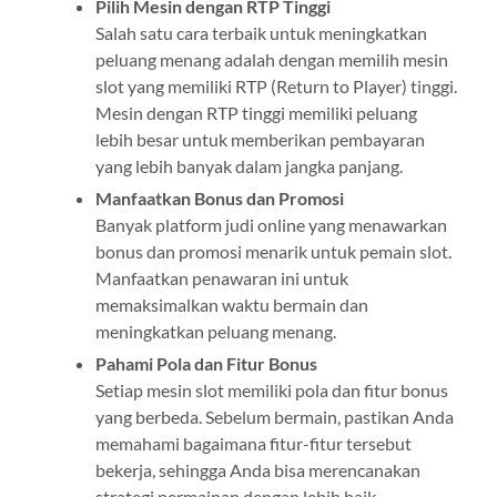
Pilih Mesin dengan RTP Tinggi
Salah satu cara terbaik untuk meningkatkan
peluang menang adalah dengan memilih mesin
slot yang memiliki RTP (Return to Player) tinggi.
Mesin dengan RTP tinggi memiliki peluang
lebih besar untuk memberikan pembayaran
yang lebih banyak dalam jangka panjang.
Manfaatkan Bonus dan Promosi
Banyak platform judi online yang menawarkan
bonus dan promosi menarik untuk pemain slot.
Manfaatkan penawaran ini untuk
memaksimalkan waktu bermain dan
meningkatkan peluang menang.
Pahami Pola dan Fitur Bonus
Setiap mesin slot memiliki pola dan fitur bonus
yang berbeda. Sebelum bermain, pastikan Anda
memahami bagaimana fitur-fitur tersebut
bekerja, sehingga Anda bisa merencanakan
strategi permainan dengan lebih baik.