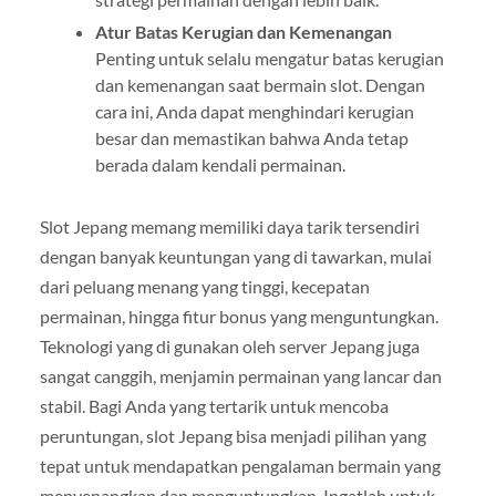
Atur Batas Kerugian dan Kemenangan
Penting untuk selalu mengatur batas kerugian
dan kemenangan saat bermain slot. Dengan
cara ini, Anda dapat menghindari kerugian
besar dan memastikan bahwa Anda tetap
berada dalam kendali permainan.
Slot Jepang memang memiliki daya tarik tersendiri
dengan banyak keuntungan yang di tawarkan, mulai
dari peluang menang yang tinggi, kecepatan
permainan, hingga fitur bonus yang menguntungkan.
Teknologi yang di gunakan oleh server Jepang juga
sangat canggih, menjamin permainan yang lancar dan
stabil. Bagi Anda yang tertarik untuk mencoba
peruntungan, slot Jepang bisa menjadi pilihan yang
tepat untuk mendapatkan pengalaman bermain yang
menyenangkan dan menguntungkan. Ingatlah untuk