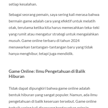
setiap kesalahan.
Sebagai seorang pemain, saya sering kali merasa bahwa
bermain game adalah cara yang efektif untuk melatih
otak, terutama ketika kita harus memecahkan teka-teki
yang rumit atau mengatur strategi untuk mengalahkan
musuh. Game online terbaru di tahun 2024
menawarkan tantangan-tantangan baru yang tidak
hanya menghibur, tetapi juga mendidik.
Game Online: Ilmu Pengetahuan di Balik
Hiburan
Tidak dapat dipungkiri bahwa game online adalah
bentuk hiburan yang sangat populer. Namun, ada ilmu
pengetahuan di balik keseruan tersebut. Game online
terbaik sering kali dirancang berdasarkan prinsip-