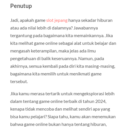
Penutup
Jadi, apakah game
slot jepang
hanya sekadar hiburan
atau ada nilai lebih di dalamnya? Jawabannya
tergantung pada bagaimana kita memainkannya. Jika
kita melihat game online sebagai alat untuk belajar dan
mengasah keterampilan, maka jelas ada ilmu
pengetahuan di balik keseruannya. Namun, pada
akhirnya, semua kembali pada diri kita masing-masing,
bagaimana kita memilih untuk menikmati game
tersebut.
Jika kamu merasa tertarik untuk mengeksplorasi lebih
dalam tentang game online terbaik di tahun 2024,
kenapa tidak mencoba dan melihat sendiri apa yang
bisa kamu pelajari? Siapa tahu, kamu akan menemukan
bahwa game online bukan hanya tentang hiburan,