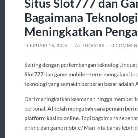
Situs Slot777 dan G
Bagaimana Teknologi
Meningkatkan Penga
FEBRUARI 16, 2025
/
AUTHORCRS
/
0 COMMEN
Seiring dengan perkembangan teknologi, indu
Slot777
dan
game mobile
—terus mengalami inov
teknologi yang semakin berperan besar adalah
A
Dari meningkatkan keamanan hingga memberika
personal,
AI telah mengubah cara pemain berin
platform kasino online
. Tapi bagaimana sebenar
online dan game mobile? Mari kita bahas lebih 