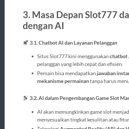
3. Masa Depan Slot777 d
dengan AI
3.1. Chatbot AI dan Layanan Pelanggan
Situs Slot777 kini menggunakan
chatbot
pelanggan yang lebih cepat dan efisien.
Pemain bisa mendapatkan
jawaban instan
mekanisme permainan
tanpa harus menu
3.2. AI dalam Pengembangan Game Slot Ma
AI akan memungkinkan game slot menjad
menyesuaikan tingkat kesulitan atau fit
Teknologi
Augmented Reality (AR) dan Vi