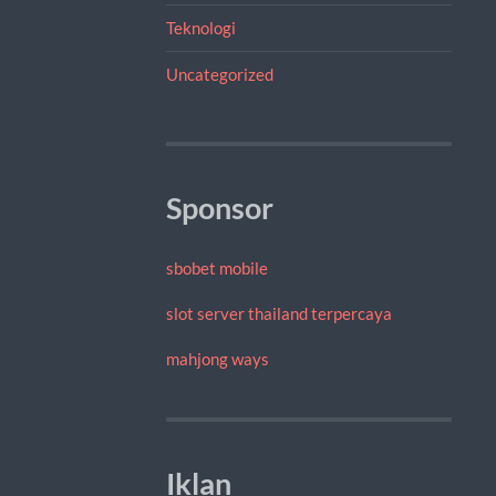
Teknologi
Uncategorized
Sponsor
sbobet mobile
slot server thailand terpercaya
mahjong ways
Iklan