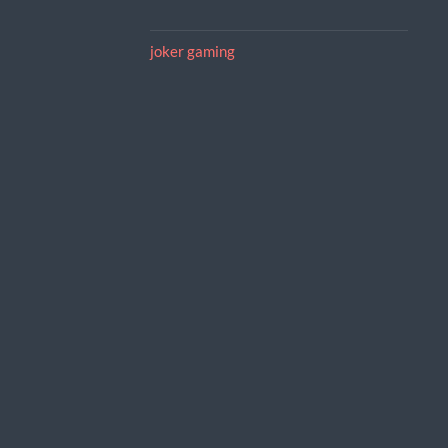
joker gaming