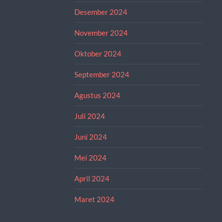
Desember 2024
November 2024
Oktober 2024
September 2024
Agustus 2024
Juli 2024
Juni 2024
Mei 2024
April 2024
Maret 2024