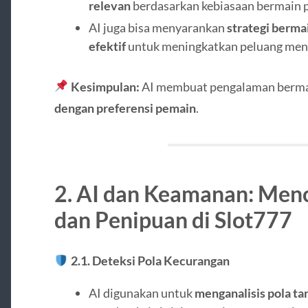
relevan
berdasarkan kebiasaan bermain 
AI juga bisa menyarankan
strategi berma
efektif
untuk meningkatkan peluang men
Kesimpulan:
AI membuat pengalaman berma
dengan preferensi pemain
.
2. AI dan Keamanan: Men
dan Penipuan di Slot777
2.1. Deteksi Pola Kecurangan
AI digunakan untuk
menganalisis pola t