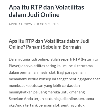
Apa Itu RTP dan Volatilitas
dalam Judi Online
APRIL 14, 2025
/
0 COMMENTS
Apa Itu RTP dan Volatilitas dalam Judi
Online? Pahami Sebelum Bermain
Dalam dunia judi online, istilah seperti RTP (Return to
Player) dan volatilitas sering kali muncul, terutama
dalam permainan mesin slot. Bagi para pemain,
memahami kedua konsep ini sangat penting agar dapat
membuat keputusan yang lebih cerdas dan
meningkatkan peluang mereka untuk menang.
Sebelum Anda terjun ke dunia judi online, terutama
jika Anda tertarik bermain slot, penting untuk