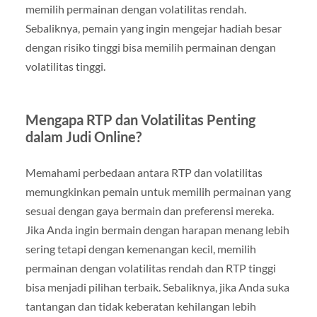
memilih permainan dengan volatilitas rendah.
Sebaliknya, pemain yang ingin mengejar hadiah besar
dengan risiko tinggi bisa memilih permainan dengan
volatilitas tinggi.
Mengapa RTP dan Volatilitas Penting
dalam Judi Online?
Memahami perbedaan antara RTP dan volatilitas
memungkinkan pemain untuk memilih permainan yang
sesuai dengan gaya bermain dan preferensi mereka.
Jika Anda ingin bermain dengan harapan menang lebih
sering tetapi dengan kemenangan kecil, memilih
permainan dengan volatilitas rendah dan RTP tinggi
bisa menjadi pilihan terbaik. Sebaliknya, jika Anda suka
tantangan dan tidak keberatan kehilangan lebih