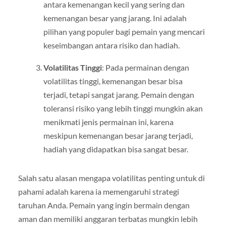
antara kemenangan kecil yang sering dan
kemenangan besar yang jarang. Ini adalah
pilihan yang populer bagi pemain yang mencari
keseimbangan antara risiko dan hadiah.
Volatilitas Tinggi
: Pada permainan dengan
volatilitas tinggi, kemenangan besar bisa
terjadi, tetapi sangat jarang. Pemain dengan
toleransi risiko yang lebih tinggi mungkin akan
menikmati jenis permainan ini, karena
meskipun kemenangan besar jarang terjadi,
hadiah yang didapatkan bisa sangat besar.
Salah satu alasan mengapa volatilitas penting untuk di
pahami adalah karena ia memengaruhi strategi
taruhan Anda. Pemain yang ingin bermain dengan
aman dan memiliki anggaran terbatas mungkin lebih