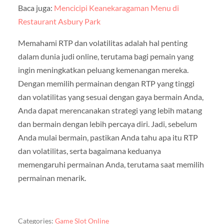
Baca juga:
Mencicipi Keanekaragaman Menu di
Restaurant Asbury Park
Memahami RTP dan volatilitas adalah hal penting
dalam dunia judi online, terutama bagi pemain yang
ingin meningkatkan peluang kemenangan mereka.
Dengan memilih permainan dengan RTP yang tinggi
dan volatilitas yang sesuai dengan gaya bermain Anda,
Anda dapat merencanakan strategi yang lebih matang
dan bermain dengan lebih percaya diri. Jadi, sebelum
Anda mulai bermain, pastikan Anda tahu apa itu RTP
dan volatilitas, serta bagaimana keduanya
memengaruhi permainan Anda, terutama saat memilih
permainan menarik.
Categories:
Game Slot Online