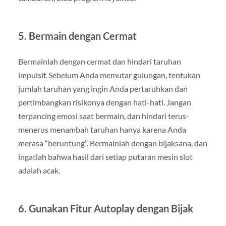
5. Bermain dengan Cermat
Bermainlah dengan cermat dan hindari taruhan
impulsif. Sebelum Anda memutar gulungan, tentukan
jumlah taruhan yang ingin Anda pertaruhkan dan
pertimbangkan risikonya dengan hati-hati. Jangan
terpancing emosi saat bermain, dan hindari terus-
menerus menambah taruhan hanya karena Anda
merasa “beruntung”. Bermainlah dengan bijaksana, dan
ingatlah bahwa hasil dari setiap putaran mesin slot
adalah acak.
6. Gunakan Fitur Autoplay dengan Bijak