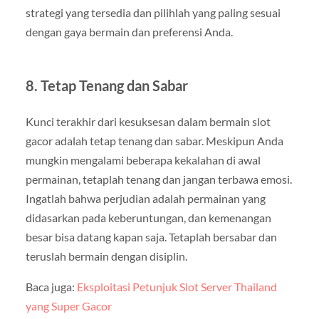
strategi yang tersedia dan pilihlah yang paling sesuai
dengan gaya bermain dan preferensi Anda.
8. Tetap Tenang dan Sabar
Kunci terakhir dari kesuksesan dalam bermain slot
gacor adalah tetap tenang dan sabar. Meskipun Anda
mungkin mengalami beberapa kekalahan di awal
permainan, tetaplah tenang dan jangan terbawa emosi.
Ingatlah bahwa perjudian adalah permainan yang
didasarkan pada keberuntungan, dan kemenangan
besar bisa datang kapan saja. Tetaplah bersabar dan
teruslah bermain dengan disiplin.
Baca juga:
Eksploitasi Petunjuk Slot Server Thailand
yang Super Gacor