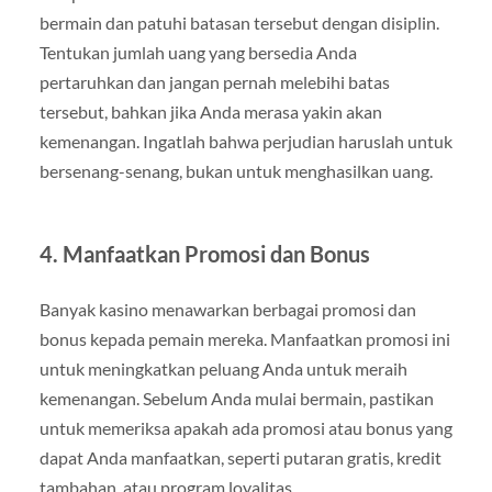
bermain dan patuhi batasan tersebut dengan disiplin.
Tentukan jumlah uang yang bersedia Anda
pertaruhkan dan jangan pernah melebihi batas
tersebut, bahkan jika Anda merasa yakin akan
kemenangan. Ingatlah bahwa perjudian haruslah untuk
bersenang-senang, bukan untuk menghasilkan uang.
4. Manfaatkan Promosi dan Bonus
Banyak kasino menawarkan berbagai promosi dan
bonus kepada pemain mereka. Manfaatkan promosi ini
untuk meningkatkan peluang Anda untuk meraih
kemenangan. Sebelum Anda mulai bermain, pastikan
untuk memeriksa apakah ada promosi atau bonus yang
dapat Anda manfaatkan, seperti putaran gratis, kredit
tambahan, atau program loyalitas.