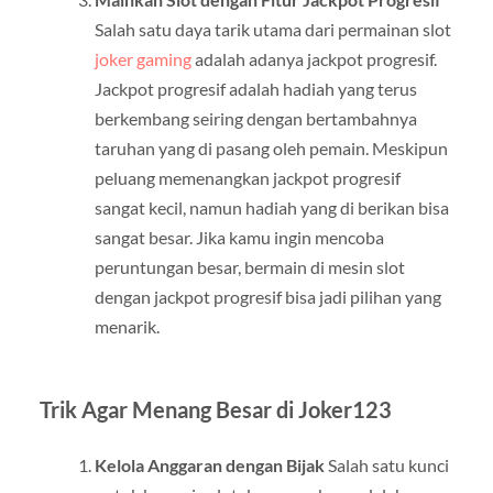
Salah satu daya tarik utama dari permainan slot
joker gaming
adalah adanya jackpot progresif.
Jackpot progresif adalah hadiah yang terus
berkembang seiring dengan bertambahnya
taruhan yang di pasang oleh pemain. Meskipun
peluang memenangkan jackpot progresif
sangat kecil, namun hadiah yang di berikan bisa
sangat besar. Jika kamu ingin mencoba
peruntungan besar, bermain di mesin slot
dengan jackpot progresif bisa jadi pilihan yang
menarik.
Trik Agar Menang Besar di Joker123
Kelola Anggaran dengan Bijak
Salah satu kunci