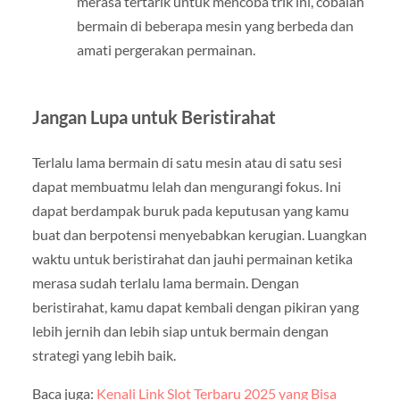
merasa tertarik untuk mencoba trik ini, cobalah
bermain di beberapa mesin yang berbeda dan
amati pergerakan permainan.
Jangan Lupa untuk Beristirahat
Terlalu lama bermain di satu mesin atau di satu sesi
dapat membuatmu lelah dan mengurangi fokus. Ini
dapat berdampak buruk pada keputusan yang kamu
buat dan berpotensi menyebabkan kerugian. Luangkan
waktu untuk beristirahat dan jauhi permainan ketika
merasa sudah terlalu lama bermain. Dengan
beristirahat, kamu dapat kembali dengan pikiran yang
lebih jernih dan lebih siap untuk bermain dengan
strategi yang lebih baik.
Baca juga:
Kenali Link Slot Terbaru 2025 yang Bisa