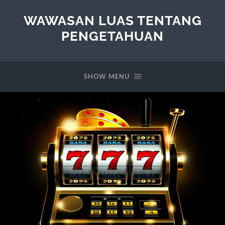
WAWASAN LUAS TENTANG
PENGETAHUAN
SHOW MENU