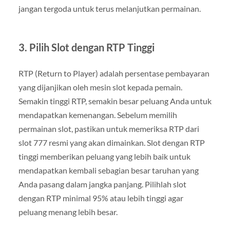
jangan tergoda untuk terus melanjutkan permainan.
3. Pilih Slot dengan RTP Tinggi
RTP (Return to Player) adalah persentase pembayaran
yang dijanjikan oleh mesin slot kepada pemain.
Semakin tinggi RTP, semakin besar peluang Anda untuk
mendapatkan kemenangan. Sebelum memilih
permainan slot, pastikan untuk memeriksa RTP dari
slot 777 resmi yang akan dimainkan. Slot dengan RTP
tinggi memberikan peluang yang lebih baik untuk
mendapatkan kembali sebagian besar taruhan yang
Anda pasang dalam jangka panjang. Pilihlah slot
dengan RTP minimal 95% atau lebih tinggi agar
peluang menang lebih besar.