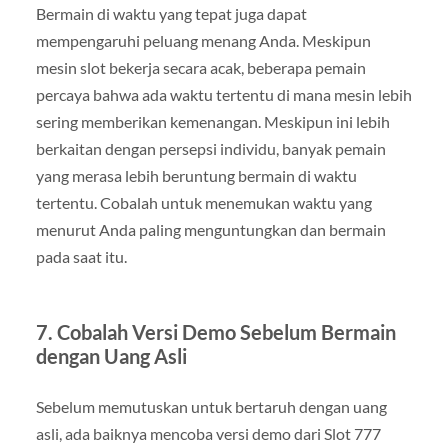
Bermain di waktu yang tepat juga dapat
mempengaruhi peluang menang Anda. Meskipun
mesin slot bekerja secara acak, beberapa pemain
percaya bahwa ada waktu tertentu di mana mesin lebih
sering memberikan kemenangan. Meskipun ini lebih
berkaitan dengan persepsi individu, banyak pemain
yang merasa lebih beruntung bermain di waktu
tertentu. Cobalah untuk menemukan waktu yang
menurut Anda paling menguntungkan dan bermain
pada saat itu.
7. Cobalah Versi Demo Sebelum Bermain
dengan Uang Asli
Sebelum memutuskan untuk bertaruh dengan uang
asli, ada baiknya mencoba versi demo dari Slot 777