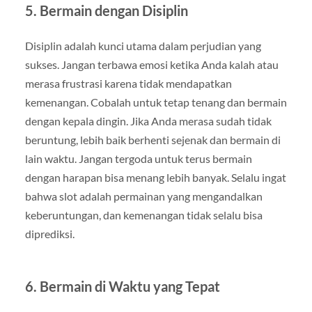
5. Bermain dengan Disiplin
Disiplin adalah kunci utama dalam perjudian yang
sukses. Jangan terbawa emosi ketika Anda kalah atau
merasa frustrasi karena tidak mendapatkan
kemenangan. Cobalah untuk tetap tenang dan bermain
dengan kepala dingin. Jika Anda merasa sudah tidak
beruntung, lebih baik berhenti sejenak dan bermain di
lain waktu. Jangan tergoda untuk terus bermain
dengan harapan bisa menang lebih banyak. Selalu ingat
bahwa slot adalah permainan yang mengandalkan
keberuntungan, dan kemenangan tidak selalu bisa
diprediksi.
6. Bermain di Waktu yang Tepat