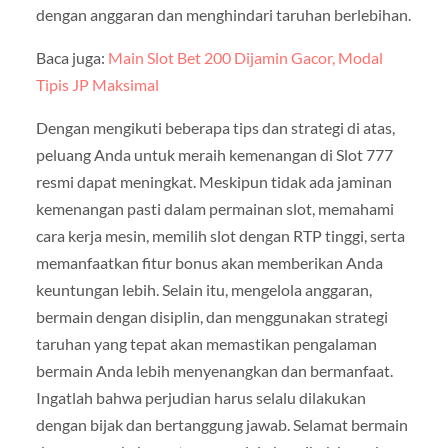
dengan anggaran dan menghindari taruhan berlebihan.
Baca juga:
Main Slot Bet 200 Dijamin Gacor, Modal
Tipis JP Maksimal
Dengan mengikuti beberapa tips dan strategi di atas,
peluang Anda untuk meraih kemenangan di Slot 777
resmi dapat meningkat. Meskipun tidak ada jaminan
kemenangan pasti dalam permainan slot, memahami
cara kerja mesin, memilih slot dengan RTP tinggi, serta
memanfaatkan fitur bonus akan memberikan Anda
keuntungan lebih. Selain itu, mengelola anggaran,
bermain dengan disiplin, dan menggunakan strategi
taruhan yang tepat akan memastikan pengalaman
bermain Anda lebih menyenangkan dan bermanfaat.
Ingatlah bahwa perjudian harus selalu dilakukan
dengan bijak dan bertanggung jawab. Selamat bermain