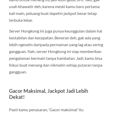
usah khawatir deh, karena meski kamu baru pertama
kali main, peluang buat dapetin jackpot besar tetap
terbuka lebar.
Server Hongkong ini juga punya keunggulan dalam hal
kestabilan dan kecepatan. Beneran deh, gak ada yang
lebih ngeselin daripada permainan yang lag atau sering
gangguan. Nah, server Hongkong ini siap memberikan
pengalaman bermain tanpa hambatan. Jadi, kamu bisa
fokus buat menang dan nikmatin setiap putaran tanpa
gangguan.
Gacor Maksimal, Jackpot Jadi Lebih
Dekat!
Pasti kamu penasaran, ‘Gacor maksimal’ itu