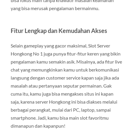
bisa fokus main tanpa khawatir masalah keamanan
yang bisa merusak pengalaman bermainmu.
Fitur Lengkap dan Kemudahan Akses
Selain gameplay yang gacor maksimal, Slot Server
Hongkong No 1 juga punya fitur-fitur keren yang bikin
pengalaman kamu semakin asik. Misalnya, ada fitur live
chat yang memungkinkan kamu untuk berkomunikasi
langsung dengan customer service kapan saja jika ada
masalah atau pertanyaan seputar permainan. Gak
cuma itu, kamu juga bisa mengakses situs ini kapan
saja, karena server Hongkong ini bisa diakses melalui
berbagai perangkat, mulai dari PC, laptop, sampai
smartphone. Jadi, kamu bisa main slot favoritmu
dimanapun dan kapanpun!