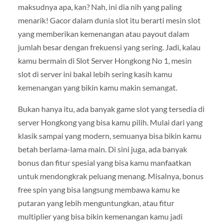
maksudnya apa, kan? Nah, ini dia nih yang paling
menarik! Gacor dalam dunia slot itu berarti mesin slot
yang memberikan kemenangan atau payout dalam
jumlah besar dengan frekuensi yang sering. Jadi, kalau
kamu bermain di Slot Server Hongkong No 1, mesin
slot di server ini bakal lebih sering kasih kamu
kemenangan yang bikin kamu makin semangat.
Bukan hanya itu, ada banyak game slot yang tersedia di
server Hongkong yang bisa kamu pilih. Mulai dari yang
klasik sampai yang modern, semuanya bisa bikin kamu
betah berlama-lama main. Di sini juga, ada banyak
bonus dan fitur spesial yang bisa kamu manfaatkan
untuk mendongkrak peluang menang. Misalnya, bonus
free spin yang bisa langsung membawa kamu ke
putaran yang lebih menguntungkan, atau fitur
multiplier yang bisa bikin kemenangan kamu jadi