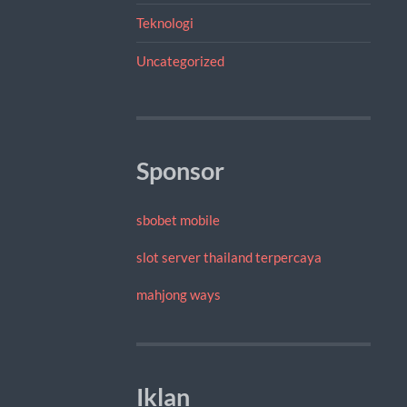
Teknologi
Uncategorized
Sponsor
sbobet mobile
slot server thailand terpercaya
mahjong ways
Iklan