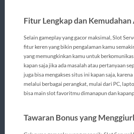
Fitur Lengkap dan Kemudahan
Selain gameplay yang gacor maksimal, Slot Serv
fitur keren yang bikin pengalaman kamu semakin a
yang memungkinkan kamu untuk berkomunikasi 
kapan saja jika ada masalah atau pertanyaan se
juga bisa mengakses situs ini kapan saja, karena
melalui berbagai perangkat, mulai dari PC, lap
bisa main slot favoritmu dimanapun dan kapan
Tawaran Bonus yang Menggiur