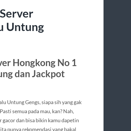
 Server
u Untung
rver Hongkong No 1
ung dan Jackpot
lu Untung Gengs, siapa sih yang gak
 Pasti semua pada mau, kan? Nah,
er gacor dan bisa bikin kamu dapetin
Kita punya rekomendasi yang bakal