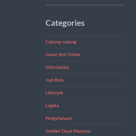
Categories
Cabang-cabang
Game Slot Online
Informatika
Judi Bola
Lifestyle
Logika
Pengetahuan
Sumber Daya Manusia