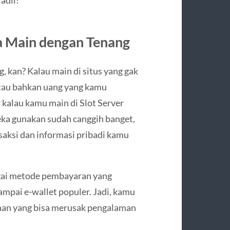
a Main dengan Tenang
, kan? Kalau main di situs yang gak
atau bahkan uang yang kamu
r kalau kamu main di Slot Server
ka gunakan sudah canggih banget,
saksi dan informasi pribadi kamu
agai metode pembayaran yang
ampai e-wallet populer. Jadi, kamu
nan yang bisa merusak pengalaman