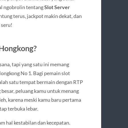
kal ngobrolin tentang
Slot Server
ntung terus, jackpot makin dekat, dan
 seru!
r Hongkong?
 sana, tapi yang satu ini memang
Hongkong No 1. Bagi pemain slot
 salah satu tempat bermain dengan RTP
ng besar, peluang kamu untuk menang
r deh, karena meski kamu baru pertama
tap terbuka lebar.
m hal kestabilan dan kecepatan.