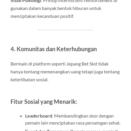
Studi Psikologi
: Prinsip intermittent reinforcement di
gunakan dalam banyak bentuk hiburan untuk
menciptakan kecanduan positif.
4.
Komunitas dan Keterhubungan
Bermain di platform seperti Jepang Bet Slot tidak
hanya tentang memenangkan uang tetapi juga tentang
keterlibatan sosial.
Fitur Sosial yang Menarik:
Leaderboard
: Membandingkan skor dengan
pemain lain menciptakan rasa persaingan sehat.