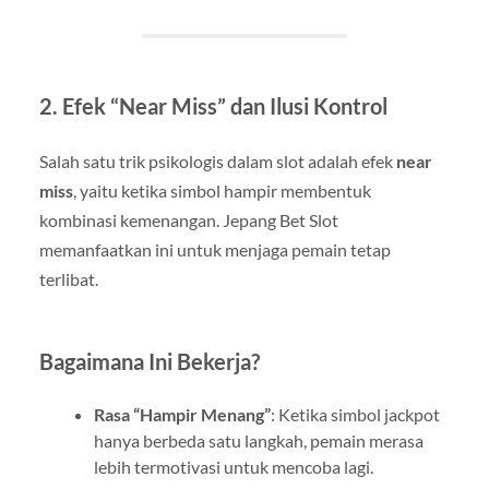
2.
Efek “Near Miss” dan Ilusi Kontrol
Salah satu trik psikologis dalam slot adalah efek
near
miss
, yaitu ketika simbol hampir membentuk
kombinasi kemenangan. Jepang Bet Slot
memanfaatkan ini untuk menjaga pemain tetap
terlibat.
Bagaimana Ini Bekerja?
Rasa “Hampir Menang”
: Ketika simbol jackpot
hanya berbeda satu langkah, pemain merasa
lebih termotivasi untuk mencoba lagi.