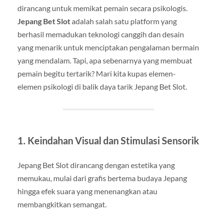
dirancang untuk memikat pemain secara psikologis.
Jepang Bet Slot
adalah salah satu platform yang
berhasil memadukan teknologi canggih dan desain
yang menarik untuk menciptakan pengalaman bermain
yang mendalam. Tapi, apa sebenarnya yang membuat
pemain begitu tertarik? Mari kita kupas elemen-
elemen psikologi di balik daya tarik Jepang Bet Slot.
1.
Keindahan Visual dan Stimulasi Sensorik
Jepang Bet Slot dirancang dengan estetika yang
memukau, mulai dari grafis bertema budaya Jepang
hingga efek suara yang menenangkan atau
membangkitkan semangat.